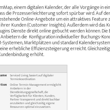
umMap, einem digitalen Kalender, der alle Vorgänge in e
, dass die Prozesserleichterung sofort spürbar wird. Auf 
bestehende Online-Angebote um ein attraktives Feature
fe ihrer Kunden (Customer Insights). Außerdem wird das
ugins Dienste direkt online gebucht werden können. Die 
Anbietern die Konfiguration individueller Buchungs-Kond
M-Systemen, Marktplätzen und standard Kalendersysteme
e erhebliche Effizienzsteigerung erreicht. Gleichzeiti
 Kundenbindung erhöht.
 Name
Serviced Living basiert auf digitaler
Terminkoordination
ption
Online Termin-Management ermöglicht
Anbietern in der
Dienstleistungsgesellschaft, die
Verfügbarkeit für Klienten, Kunden,
Partner transparent und direkt buchbar
anzubieten und gleichzeitig eigene
Ressourcen optimal einzusetzen.